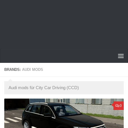
BRANDS:
AUDI MODS
Audi mods für City Car Driving (CCD)
0