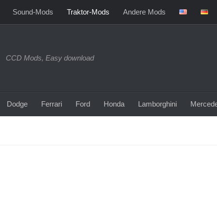
Sound-Mods
Traktor-Mods
Andere Mods
CCD Mods, Easy download
Dodge
Ferrari
Ford
Honda
Lamborghini
Merced